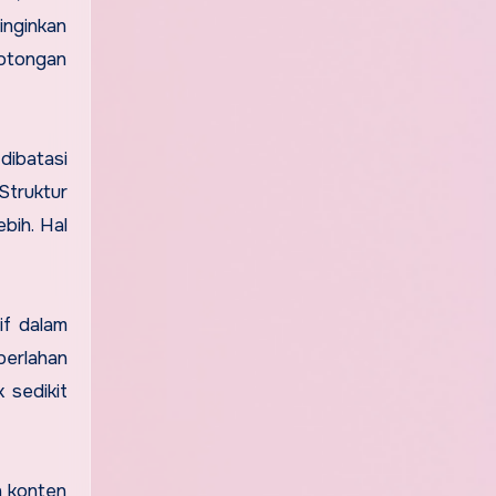
inginkan
otongan
dibatasi
Struktur
bih. Hal
if dalam
perlahan
 sedikit
n konten