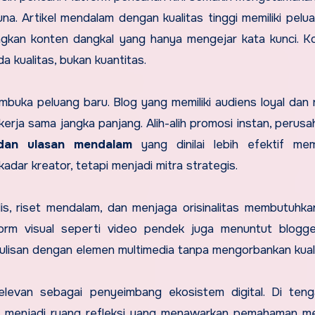
una. Artikel mendalam dengan kualitas tinggi memiliki pelua
ngkan konten dangkal yang hanya mengejar kata kunci. Kon
 kualitas, bukan kuantitas.
embuka peluang baru. Blog yang memiliki audiens loyal dan 
erja sama jangka panjang. Alih-alih promosi instan, perusah
 dan ulasan mendalam
yang dinilai lebih efektif me
dar kreator, tetapi menjadi mitra strategis.
is, riset mendalam, dan menjaga orisinalitas membutuhk
form visual seperti video pendek juga menuntut blogg
lisan dengan elemen multimedia tanpa mengorbankan kualit
elevan sebagai penyeimbang ekosistem digital. Di ten
log menjadi ruang refleksi yang menawarkan pemahaman m