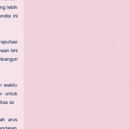
ng lebih
disi ini
reputasi
aan kini
mbangun
an waktu
er untuk
as isi.
gah arus
endalam.