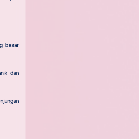
ng besar
anik dan
unjungan