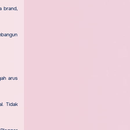
a brand,
embangun
gah arus
l. Tidak