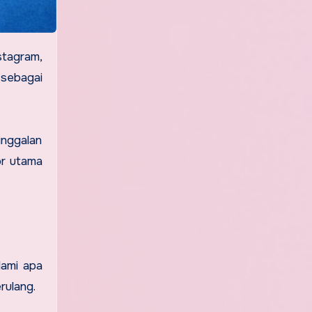
stagram,
 sebagai
inggalan
or utama
lami apa
rulang.