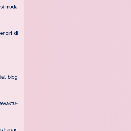
asi muda
ndiri di
al, blog
sewaktu-
es kapan