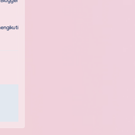
 Blogger
engikuti