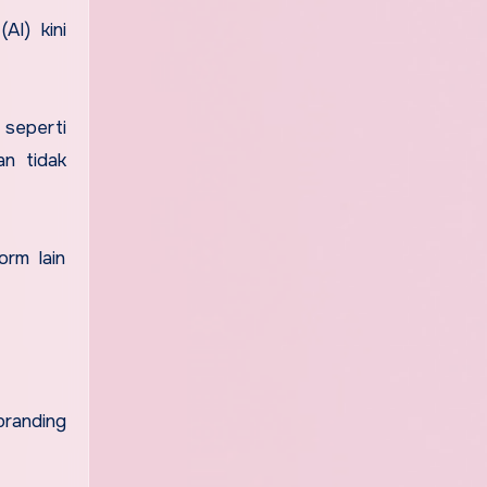
AI) kini
 seperti
an tidak
orm lain
branding