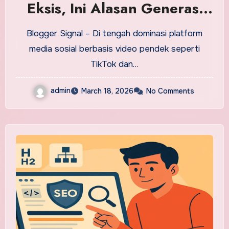
Eksis, Ini Alasan Generasi
Baru Mulai Melirik
Blogger Signal – Di tengah dominasi platform
media sosial berbasis video pendek seperti
TikTok dan…
admin
March 18, 2026
No Comments