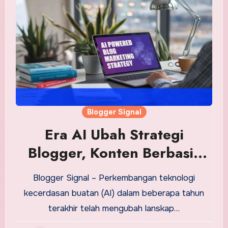
Blogger Signal
Era AI Ubah Strategi
Blogger, Konten Berbasis
Pengalaman Jadi Kunci
Blogger Signal – Perkembangan teknologi
Trafik
kecerdasan buatan (AI) dalam beberapa tahun
terakhir telah mengubah lanskap…