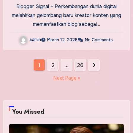
Edukasi dan Storytelling
Blogger Signal – Perkembangan dunia digital
melahirkan gelombang baru kreator konten yang
memanfaatkan blog sebagai…
admin
March 12, 2026
No Comments
Posts
1
2
…
26
pagination
Next Page »
You Missed