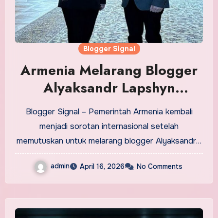
Blogger Signal
Armenia Melarang Blogger
Alyaksandr Lapshyn
Memasuki Negara
Blogger Signal – Pemerintah Armenia kembali
menjadi sorotan internasional setelah
memutuskan untuk melarang blogger Alyaksandr…
admin
April 16, 2026
No Comments