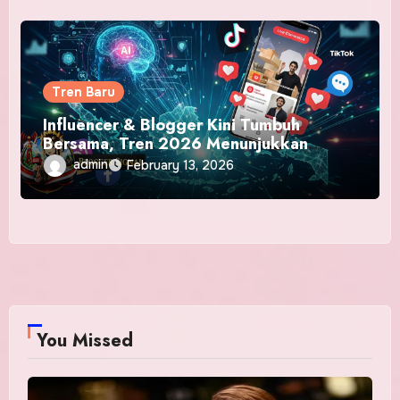
Tren Baru
Influencer & Blogger Kini Tumbuh
Bersama, Tren 2026 Menunjukkan
Kolaborasi Konten Digital Berpengaruh
admin
February 13, 2026
You Missed