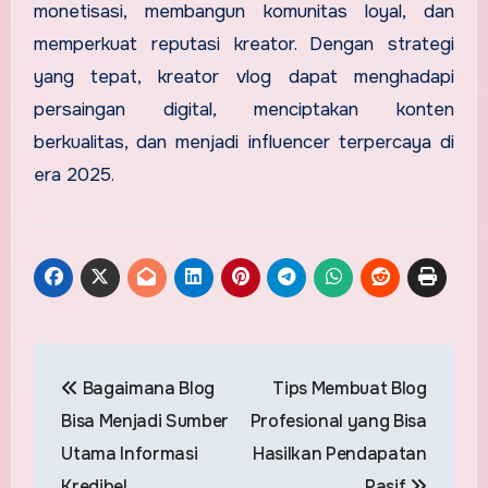
monetisasi, membangun komunitas loyal, dan
memperkuat reputasi kreator. Dengan strategi
yang tepat, kreator vlog dapat menghadapi
persaingan digital, menciptakan konten
berkualitas, dan menjadi influencer terpercaya di
era 2025.
Post
Bagaimana Blog
Tips Membuat Blog
navigation
Bisa Menjadi Sumber
Profesional yang Bisa
Utama Informasi
Hasilkan Pendapatan
Kredibel
Pasif