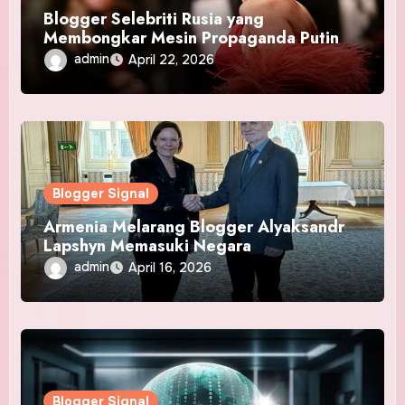
Blogger Selebriti Rusia yang
Membongkar Mesin Propaganda Putin
admin
April 22, 2026
Blogger Signal
Armenia Melarang Blogger Alyaksandr
Lapshyn Memasuki Negara
admin
April 16, 2026
Blogger Signal