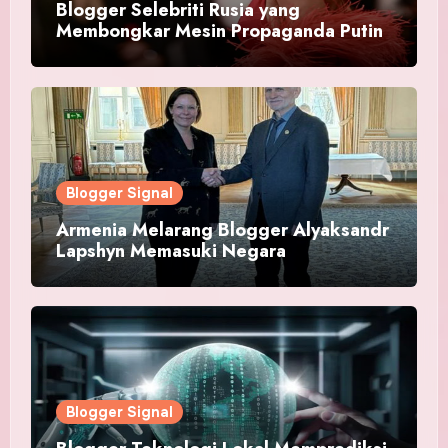
Blogger Selebriti Rusia yang
Membongkar Mesin Propaganda Putin
Blogger Signal
Armenia Melarang Blogger Alyaksandr
Lapshyn Memasuki Negara
Blogger Signal