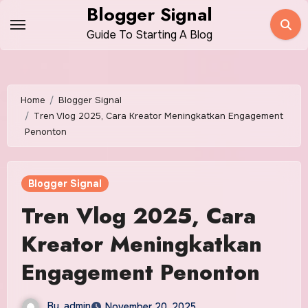
Skip
Blogger Signal
to
Guide To Starting A Blog
content
Home
Blogger Signal
Tren Vlog 2025, Cara Kreator Meningkatkan Engagement
Penonton
Blogger Signal
Tren Vlog 2025, Cara
Kreator Meningkatkan
Engagement Penonton
By
admin
November 20, 2025