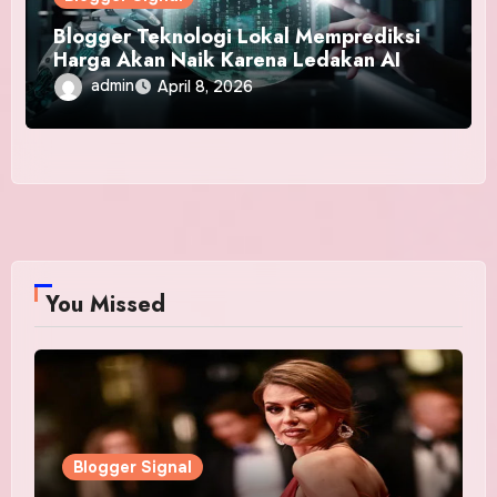
Blogger Teknologi Lokal Memprediksi
Harga Akan Naik Karena Ledakan AI
admin
April 8, 2026
You Missed
Blogger Signal