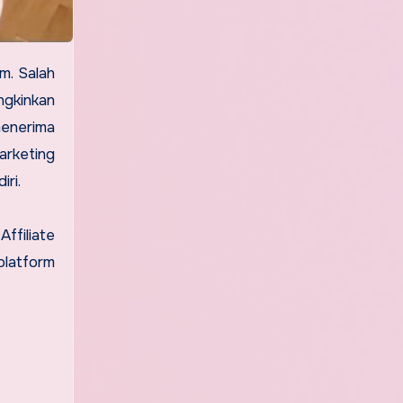
m. Salah
ngkinkan
menerima
arketing
ri.
ffiliate
platform