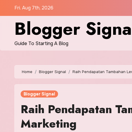
Skip
Fri. Aug 7th, 2026
to
Blogger Signa
content
Guide To Starting A Blog
Home
Blogger Signal
Raih Pendapatan Tambahan Lewa
Blogger Signal
Raih Pendapatan Tam
Marketing