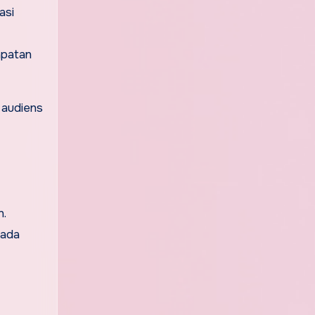
asi
apatan
 audiens
n.
pada