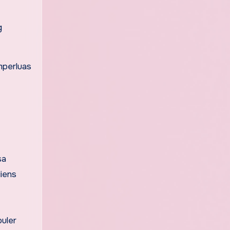
g
mperluas
sa
iens
puler