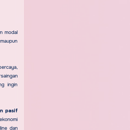
an modal
a maupun
percaya,
rsaingan
g ingin
n pasif
 ekonomi
line dan