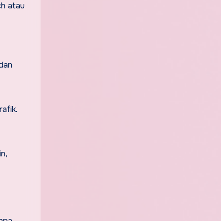
ch atau
 dan
afik.
n,
anpa