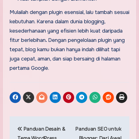
Mulailah dengan plugin esensial, lalu tambah sesuai
kebutuhan. Karena dalam dunia blogging,
kesederhanaan yang efisien lebih kuat daripada
fitur berlebihan
.
Dengan pengelolaan plugin yang
tepat, blog kamu bukan hanya indah dilihat tapi
juga cepat, aman, dan siap bersaing di halaman
pertama Google.
Post
Panduan Desain &
Panduan SEO untuk
navigation
Tema WordPress
Blogger: Dari Awal