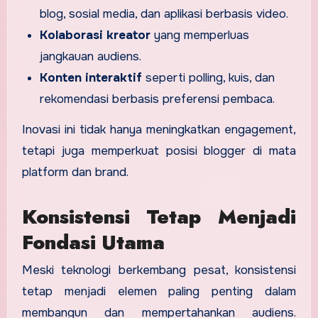
blog, sosial media, dan aplikasi berbasis video.
Kolaborasi kreator
yang memperluas
jangkauan audiens.
Konten interaktif
seperti polling, kuis, dan
rekomendasi berbasis preferensi pembaca.
Inovasi ini tidak hanya meningkatkan engagement,
tetapi juga memperkuat posisi blogger di mata
platform dan brand.
Konsistensi Tetap Menjadi
Fondasi Utama
Meski teknologi berkembang pesat, konsistensi
tetap menjadi elemen paling penting dalam
membangun dan mempertahankan audiens.