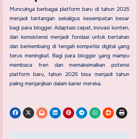
Munculnya berbagai platform baru di tahun 2025
menjadi tantangan sekaligus kesempatan besar
bagi para blogger. Adaptasi cepat, inovasi konten,
dan konsistensi menjadi fondasi untuk bertahan
dan berkembang di tengah kompetisi digital yang
terus meningkat. Bagi para blogger yang mampu
membaca tren dan memaksimalkan potensi
platform baru, tahun 2025 bisa menjadi tahun
paling menjanjikan dalam karier mereka.
Post