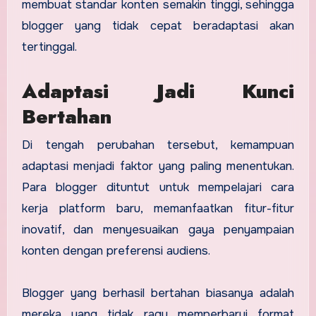
membuat standar konten semakin tinggi, sehingga
blogger yang tidak cepat beradaptasi akan
tertinggal.
Adaptasi Jadi Kunci
Bertahan
Di tengah perubahan tersebut, kemampuan
adaptasi menjadi faktor yang paling menentukan.
Para blogger dituntut untuk mempelajari cara
kerja platform baru, memanfaatkan fitur-fitur
inovatif, dan menyesuaikan gaya penyampaian
konten dengan preferensi audiens.
Blogger yang berhasil bertahan biasanya adalah
mereka yang tidak ragu memperbarui format