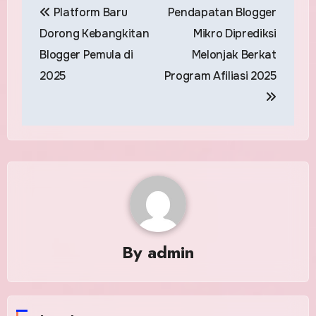
Platform Baru
Pendapatan Blogger
navigation
Dorong Kebangkitan
Mikro Diprediksi
Blogger Pemula di
Melonjak Berkat
2025
Program Afiliasi 2025
By
admin