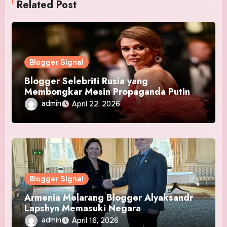
Related Post
Blogger Signal
Blogger Selebriti Rusia yang
Membongkar Mesin Propaganda Putin
admin
April 22, 2026
Blogger Signal
Armenia Melarang Blogger Alyaksandr
Lapshyn Memasuki Negara
admin
April 16, 2026