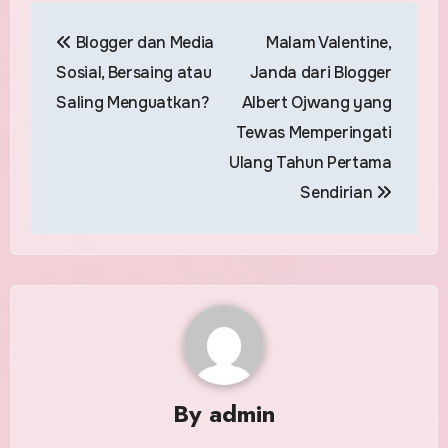
Post
Blogger dan Media
Malam Valentine,
navigation
Sosial, Bersaing atau
Janda dari Blogger
Saling Menguatkan?
Albert Ojwang yang
Tewas Memperingati
Ulang Tahun Pertama
Sendirian
By
admin