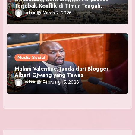
Terjebak Konflik di Timur Tengah,
Pengaruh Risiko Globalisasi Konten
admin
March 2, 2026
Media Sosial
Malam Valentine, Janda dari Blogger
Albert Ojwang yang Tewas
Memperingati Ulang Tahun Pertama
admin
February 15, 2026
Sendirian