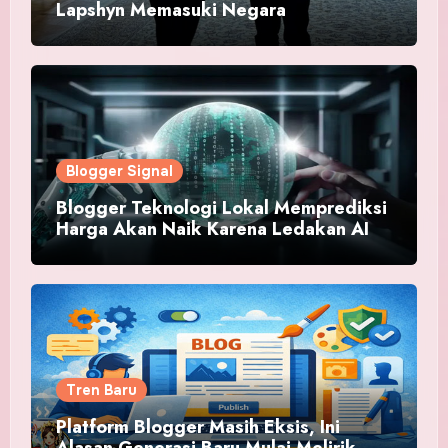
Lapshyn Memasuki Negara
Blogger Signal
Blogger Teknologi Lokal Memprediksi
Harga Akan Naik Karena Ledakan AI
Tren Baru
Platform Blogger Masih Eksis, Ini