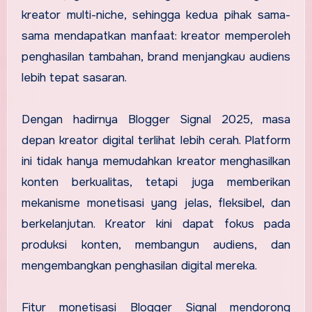
kreator multi-niche, sehingga kedua pihak sama-
sama mendapatkan manfaat: kreator memperoleh
penghasilan tambahan, brand menjangkau audiens
lebih tepat sasaran.
Dengan hadirnya Blogger Signal 2025, masa
depan kreator digital terlihat lebih cerah. Platform
ini tidak hanya memudahkan kreator menghasilkan
konten berkualitas, tetapi juga memberikan
mekanisme monetisasi yang jelas, fleksibel, dan
berkelanjutan. Kreator kini dapat fokus pada
produksi konten, membangun audiens, dan
mengembangkan penghasilan digital mereka.
Fitur monetisasi Blogger Signal mendorong