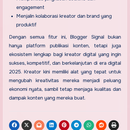
engagement
Menjalin kolaborasi kreator dan brand yang
produktif
Dengan semua fitur ini, Blogger Signal bukan
hanya platform publikasi konten, tetapi juga
ekosistem lengkap bagi kreator digital yang ingin
sukses, kompetitif, dan berkelanjutan di era digital
2025. Kreator kini memiliki alat yang tepat untuk
mengubah kreativitas mereka menjadi peluang
ekonomi nyata, sambil tetap menjaga kualitas dan
dampak konten yang mereka buat.