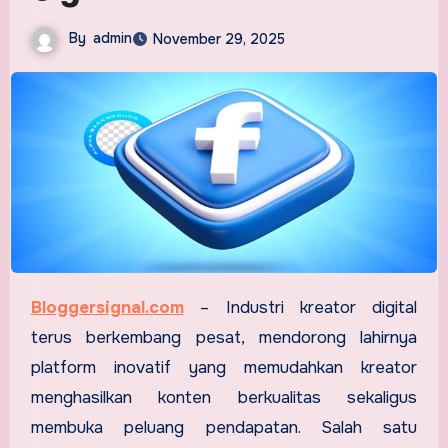
By
admin
November 29, 2025
Bloggersignal.com
–
Industri kreator digital
terus berkembang pesat, mendorong lahirnya
platform inovatif yang memudahkan kreator
menghasilkan konten berkualitas sekaligus
membuka peluang pendapatan. Salah satu