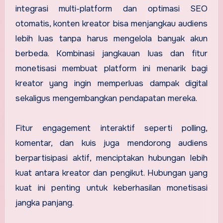
integrasi multi-platform dan optimasi SEO
otomatis, konten kreator bisa menjangkau audiens
lebih luas tanpa harus mengelola banyak akun
berbeda. Kombinasi jangkauan luas dan fitur
monetisasi membuat platform ini menarik bagi
kreator yang ingin memperluas dampak digital
sekaligus mengembangkan pendapatan mereka.
Fitur engagement interaktif seperti polling,
komentar, dan kuis juga mendorong audiens
berpartisipasi aktif, menciptakan hubungan lebih
kuat antara kreator dan pengikut. Hubungan yang
kuat ini penting untuk keberhasilan monetisasi
jangka panjang.