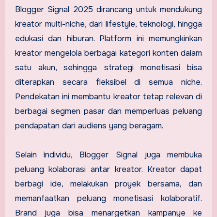
Blogger Signal 2025 dirancang untuk mendukung
kreator multi-niche, dari lifestyle, teknologi, hingga
edukasi dan hiburan. Platform ini memungkinkan
kreator mengelola berbagai kategori konten dalam
satu akun, sehingga strategi monetisasi bisa
diterapkan secara fleksibel di semua niche.
Pendekatan ini membantu kreator tetap relevan di
berbagai segmen pasar dan memperluas peluang
pendapatan dari audiens yang beragam.
Selain individu, Blogger Signal juga membuka
peluang kolaborasi antar kreator. Kreator dapat
berbagi ide, melakukan proyek bersama, dan
memanfaatkan peluang monetisasi kolaboratif.
Brand juga bisa menargetkan kampanye ke