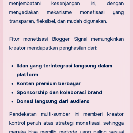
menjembatani kesenjangan ini, dengan
menyediakan mekanisme monetisasi yang
transparan, fleksibel, dan mudah digunakan.
Fitur monetisasi Blogger Signal memungkinkan
kreator mendapatkan penghasilan dari:
Iklan yang terintegrasi langsung dalam
platform
Konten premium berbayar
Sponsorship dan kolaborasi brand
Donasi langsung dari audiens
Pendekatan multi-sumber ini memberi kreator
kontrol penuh atas strategi monetisasi, sehingga
mereka bisa memilih metode yang paling sesuai