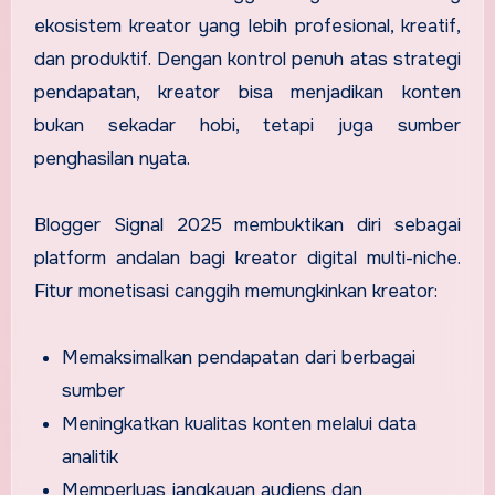
ekosistem kreator yang lebih profesional, kreatif,
dan produktif. Dengan kontrol penuh atas strategi
pendapatan, kreator bisa menjadikan konten
bukan sekadar hobi, tetapi juga sumber
penghasilan nyata.
Blogger Signal 2025 membuktikan diri sebagai
platform andalan bagi kreator digital multi-niche.
Fitur monetisasi canggih memungkinkan kreator:
Memaksimalkan pendapatan dari berbagai
sumber
Meningkatkan kualitas konten melalui data
analitik
Memperluas jangkauan audiens dan