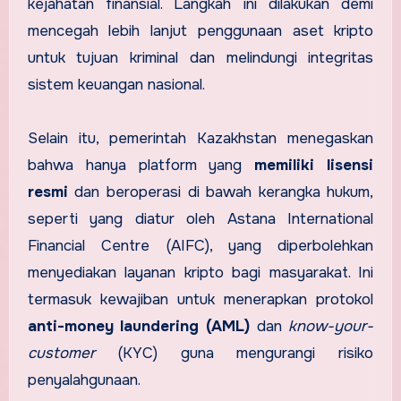
kejahatan finansial. Langkah ini dilakukan demi
mencegah lebih lanjut penggunaan aset kripto
untuk tujuan kriminal dan melindungi integritas
sistem keuangan nasional.
Selain itu, pemerintah Kazakhstan menegaskan
bahwa hanya platform yang
memiliki lisensi
resmi
dan beroperasi di bawah kerangka hukum,
seperti yang diatur oleh Astana International
Financial Centre (AIFC), yang diperbolehkan
menyediakan layanan kripto bagi masyarakat. Ini
termasuk kewajiban untuk menerapkan protokol
anti-money laundering (AML)
dan
know-your-
customer
(KYC) guna mengurangi risiko
penyalahgunaan.