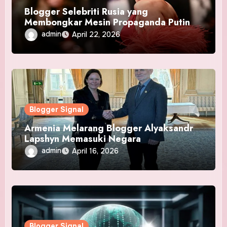
Blogger Selebriti Rusia yang
Membongkar Mesin Propaganda Putin
admin
April 22, 2026
Blogger Signal
Armenia Melarang Blogger Alyaksandr
Lapshyn Memasuki Negara
admin
April 16, 2026
Blogger Signal