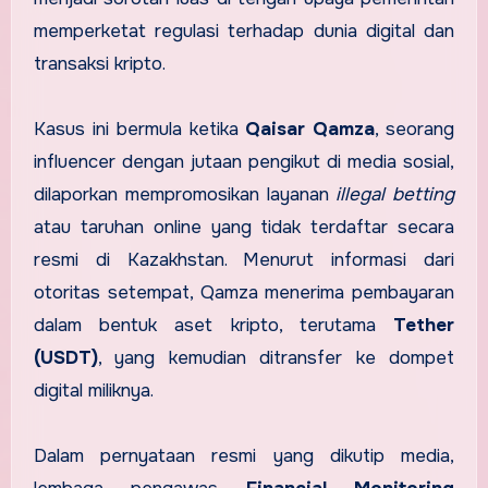
memperketat regulasi terhadap dunia digital dan
transaksi kripto.
Kasus ini bermula ketika
Qaisar Qamza
, seorang
influencer dengan jutaan pengikut di media sosial,
dilaporkan mempromosikan layanan
illegal betting
atau taruhan online yang tidak terdaftar secara
resmi di Kazakhstan. Menurut informasi dari
otoritas setempat, Qamza menerima pembayaran
dalam bentuk aset kripto, terutama
Tether
(USDT)
, yang kemudian ditransfer ke dompet
digital miliknya.
Dalam pernyataan resmi yang dikutip media,