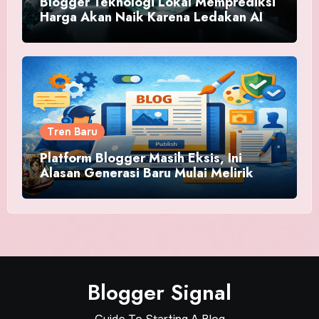
Blogger Teknologi Lokal Memprediksi
Harga Akan Naik Karena Ledakan AI
Tren Baru
Platform Blogger Masih Eksis, Ini
Alasan Generasi Baru Mulai Melirik
Blogger Signal