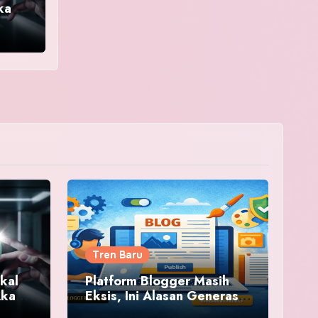
kan
AI
Tren Baru
kal
Platform Blogger Masih
Akan
Eksis, Ini Alasan Generasi
 AI
Baru Mulai Melirik