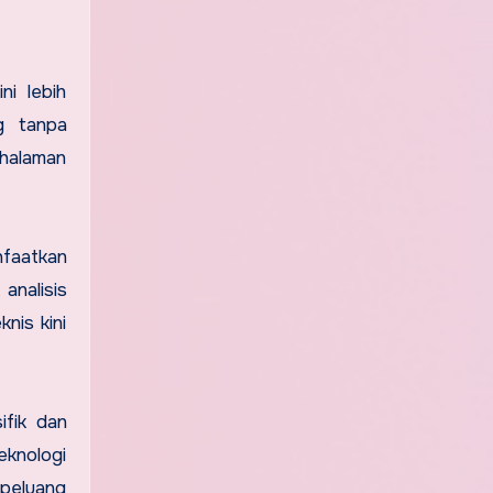
ni lebih
og tanpa
 halaman
nfaatkan
analisis
nis kini
ifik dan
eknologi
 peluang