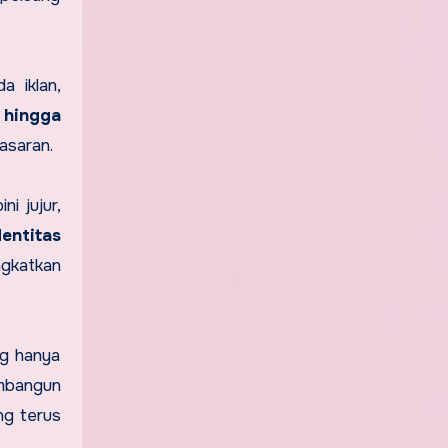
a iklan,
 hingga
asaran.
ni jujur,
dentitas
ngkatkan
ng hanya
mbangun
ang terus