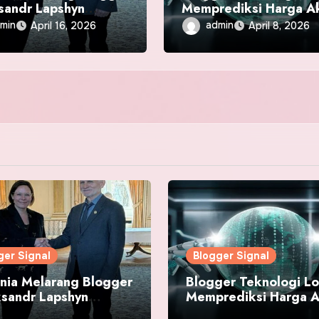
sandr Lapshyn
Memprediksi Harga A
suki Negara
Naik Karena Ledakan 
min
admin
April 16, 2026
April 8, 2026
ger Signal
Blogger Signal
nia Melarang Blogger
Blogger Teknologi Lo
ksandr Lapshyn
Memprediksi Harga 
suki Negara
Naik Karena Ledakan