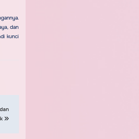
ngannya.
aya, dan
di kunci
 dan
ik