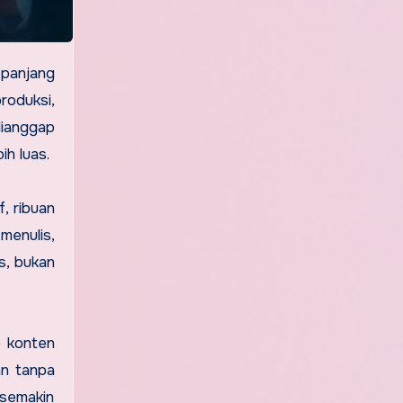
epanjang
roduksi,
dianggap
h luas.
, ribuan
menulis,
s, bukan
p konten
an tanpa
 semakin