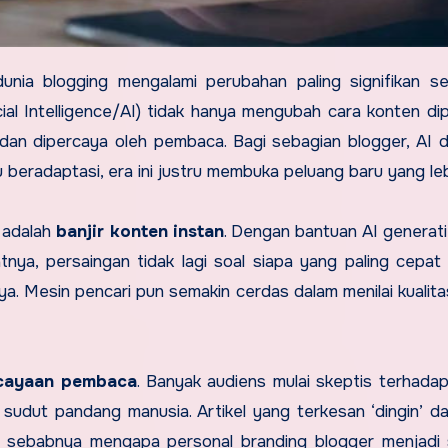
nia blogging mengalami perubahan paling signifikan s
ial Intelligence/AI) tidak hanya mengubah cara konten dip
, dan dipercaya oleh pembaca. Bagi sebagian blogger, AI 
eradaptasi, era ini justru membuka peluang baru yang lebi
I adalah
banjir konten instan
. Dengan bantuan AI generatif
tnya, persaingan tidak lagi soal siapa yang paling cepat 
ya. Mesin pencari pun semakin cerdas dalam menilai kualita
cayaan pembaca
. Banyak audiens mulai skeptis terhada
i sudut pandang manusia. Artikel yang terkesan ‘dingin’ d
ah sebabnya mengapa personal branding blogger menjadi