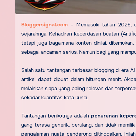
Bloggersignal.com
–
Memasuki tahun 2026, du
sejarahnya. Kehadiran kecerdasan buatan (Artific
tetapi juga bagaimana konten dinilai, ditemukan
sebagai ancaman serius. Namun bagi yang mampu b
Salah satu tantangan terbesar blogging di era A
artikel dapat dibuat dalam hitungan menit. Akiba
melainkan siapa yang paling relevan dan terperca
sekadar kuantitas kata kunci.
Tantangan berikutnya adalah
penurunan keper
yang terasa generik, berulang, dan tidak memilik
pengalaman nyata cenderung ditinggalkan. Inil