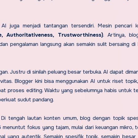
AI juga menjadi tantangan tersendiri. Mesin pencari ki
, Authoritativeness, Trustworthiness)
. Artinya, bl
, dan pengalaman langsung akan semakin sulit bersaing di
an. Justru di sinilah peluang besar terbuka. AI dapat dima
vitas. Blogger kini bisa menggunakan AI untuk riset topik, 
pat proses editing. Waktu yang sebelumnya habis untuk tek
perkuat sudut pandang.
. Di tengah lautan konten umum, blog dengan topik spes
26 menuntut fokus yang tajam, mulai dari keuangan mikro, t
nal yang autentik. Semakin spesifik topik, semakin besar