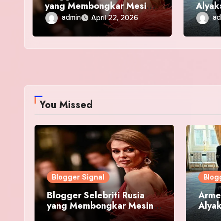
yang Membongkar Mesin
Alyak
Propaganda Putin
Mema
admin
ad
April 22, 2026
You Missed
Blogger Signal
Blog
Blogger Selebriti Rusia
Arme
yang Membongkar Mesin
Alya
Propaganda Putin
Mema